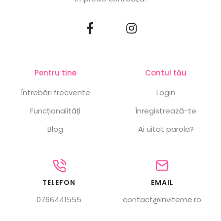
Pentru tine
Contul tău
Întrebări frecvente
Login
Funcționalități
Înregistrează-te
Blog
Ai uitat parola?
TELEFON
EMAIL
0766441555
contact@inviteme.ro